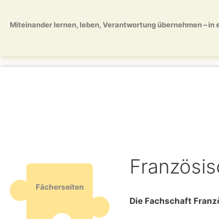
Zum
Zum
Inhalt
Inhalt
Miteinander lernen, leben, Verantwortung übernehmen – in ei
springen
springen
Französis
Fächerseiten
Die Fachschaft Franzö