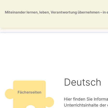
Zum
Zum
Inhalt
Inhalt
Miteinander lernen, leben, Verantwortung übernehmen – in ei
springen
springen
Deutsch
Fächerseiten
Hier finden Sie Infor
Unterrichtsinhalte der