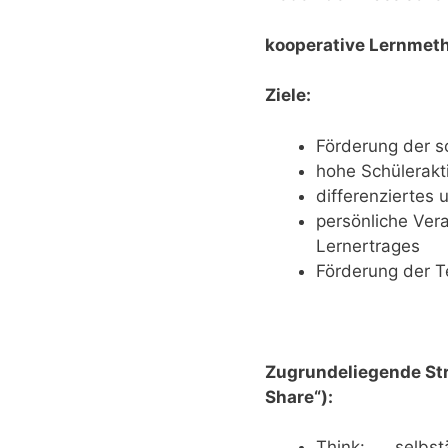
kooperative Lernmet
Ziele
:
Förderung der s
hohe Schülerakti
differenziertes 
persönliche Ver
Lernertrages
Förderung der Te
Zugrundeliegende Stru
Share“):
Think: selbstä