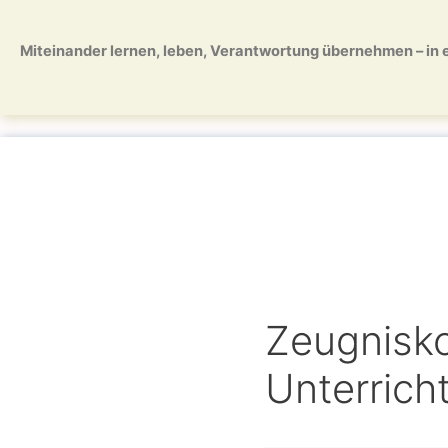
Zum
Zum
Inhalt
Inhalt
Miteinander lernen, leben, Verantwortung übernehmen – in ei
springen
springen
Zeugnisko
Unterrich