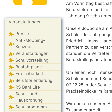
Am Vormittag beschäft
Berufsfeldern und -bi
Jahrgang 9 zehn unters
Veranstaltungen
Unsere Jobbörse am A
Presse
Schüler der Jahrgänge
Anti-Mobbing-
Friedrich-Haass-Haupt
Konzept
Partnern zu den versc
Veranstaltungen
standen die Vertreteri
Berufskollegs beraten
Schulvorstellung
Busfahrpläne
Um einen noch intensi
Erreichbarkeit
Schülerinnen und Schül
Berufsorientierung
03.12.25 in der Schule
RS BaM Life
Praxiseinblicke im Ra
Schul- und
Hausordnung
Wir danken unseren Aus
Schulprogramm
Zusammenarbeit!