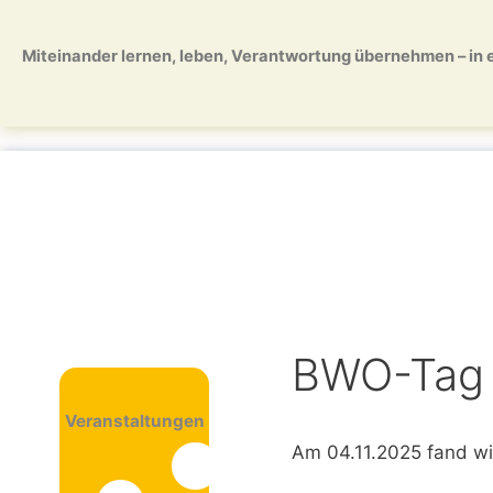
Zum
Zum
Inhalt
Inhalt
Miteinander lernen, leben, Verantwortung übernehmen – in ei
springen
springen
BWO-Tag 
Veranstaltungen
Am 04.11.2025 fand wi