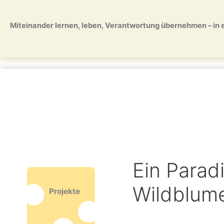
Zum
Zum
Inhalt
Inhalt
Miteinander lernen, leben, Verantwortung übernehmen – in ei
springen
springen
Ein Parad
Wildblume
Projekte