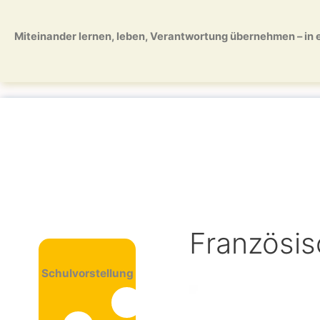
Zum
Zum
Inhalt
Inhalt
Miteinander lernen, leben, Verantwortung übernehmen – in ei
springen
springen
Französis
Schulvorstellung