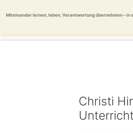
Zum
Zum
Inhalt
Inhalt
Miteinander lernen, leben, Verantwortung übernehmen – in ei
springen
springen
Christi Hi
Unterricht