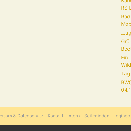
Kän
RS 
Rad-
Mob
„Jug
Grü
Beet
Ein 
Wil
Tag
BWO
04.
essum & Datenschutz
-
Kontakt
-
Intern
-
Seitenindex
-
Logine