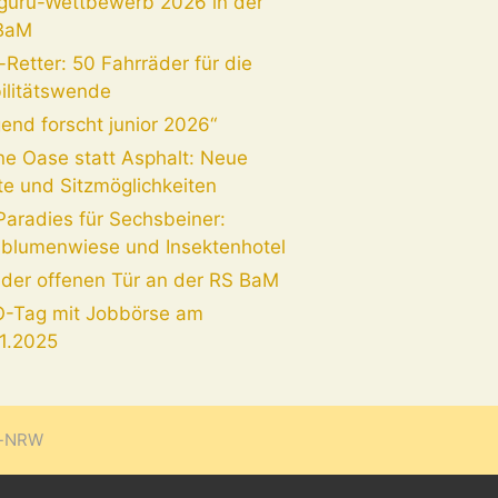
guru-Wettbewerb 2026 in der
BaM
Retter: 50 Fahrräder für die
ilitätswende
end forscht junior 2026“
ne Oase statt Asphalt: Neue
e und Sitzmöglichkeiten
Paradies für Sechsbeiner:
dblumenwiese und Insektenhotel
 der offenen Tür an der RS BaM
-Tag mit Jobbörse am
11.2025
o-NRW