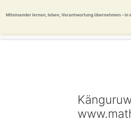
Zum
Zum
Inhalt
Inhalt
Miteinander lernen, leben, Verantwortung übernehmen – in ei
springen
springen
Känguruw
www.math