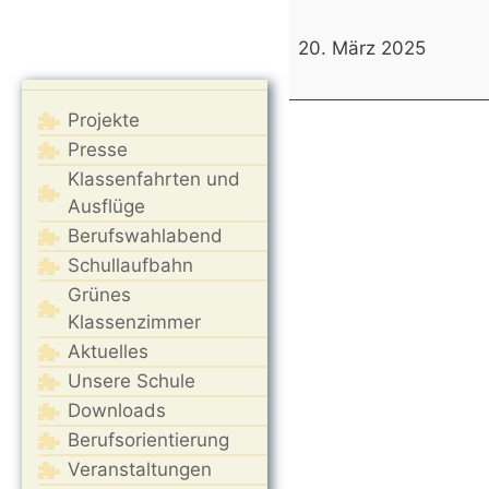
Känguruwettbewerb
der
20. März 2025
Mathematik
www.mathe-
Projekte
kaenguru.de
Presse
Klassenfahrten und
Ausflüge
Berufswahlabend
Schullaufbahn
Grünes
Klassenzimmer
Aktuelles
Unsere Schule
Downloads
Berufsorientierung
Veranstaltungen