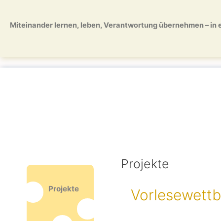
Zum
Zum
Inhalt
Inhalt
Miteinander lernen, leben, Verantwortung übernehmen – in ei
springen
springen
Projekte
Projekte
Vorlesewett