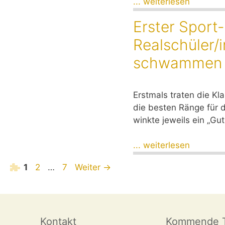
... weiterlesen
Erster Sport-
Realschüler/
schwammen 
Erstmals traten die Kl
die besten Ränge für 
winkte jeweils ein „Gu
... weiterlesen
Seite
Seite
Seite
1
2
…
7
Weiter
→
Kontakt
Kommende T