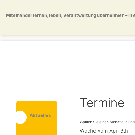
Zum
Zum
Inhalt
Inhalt
Miteinander lernen, leben, Verantwortung übernehmen – in ei
springen
springen
Termine
Aktuelles
Woche vom Apr. 6th