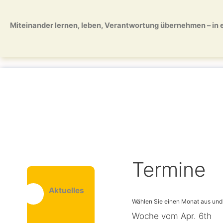
Zum
Zum
Inhalt
Inhalt
Miteinander lernen, leben, Verantwortung übernehmen – in ei
springen
springen
Termine
Aktuelles
Woche vom Apr. 6th